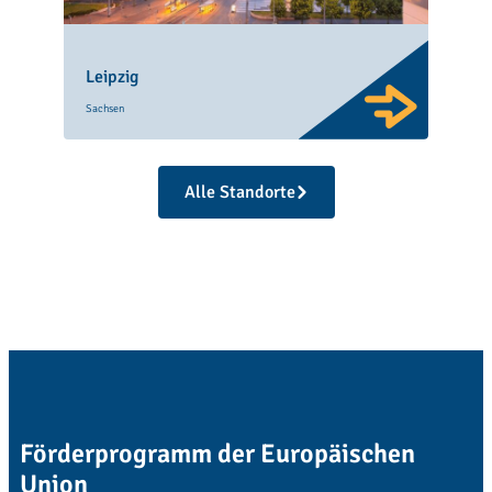
Leipzig
Magd
Sachsen
Sachsen-
Alle Standorte
Förderprogramm der Europäischen
Union