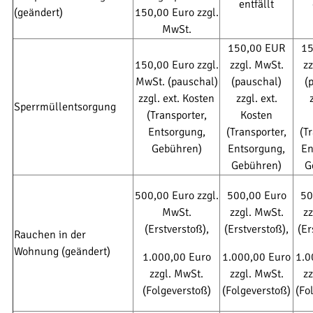
entfällt
(geändert)
150,00 Euro zzgl.
MwSt.
150,00 EUR
15
150,00 Euro zzgl.
zzgl. MwSt.
zz
MwSt. (pauschal)
(pauschal)
(
zzgl. ext. Kosten
zzgl. ext.
Sperrmüllentsorgung
(Transporter,
Kosten
Entsorgung,
(Transporter,
(T
Gebühren)
Entsorgung,
En
Gebühren)
G
500,00 Euro zzgl.
500,00 Euro
50
MwSt.
zzgl. MwSt.
zz
(Erstverstoß),
(Erstverstoß),
(Er
Rauchen in der
Wohnung (geändert)
1.000,00 Euro
1.000,00 Euro
1.0
zzgl. MwSt.
zzgl. MwSt.
zz
(Folgeverstoß)
(Folgeverstoß)
(Fo