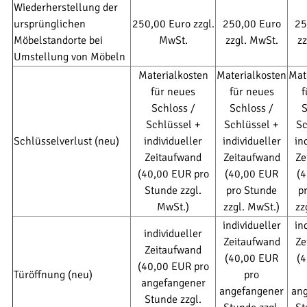
Wiederherstellung der
ursprünglichen
250,00 Euro zzgl.
250,00 Euro
25
Möbelstandorte bei
MwSt.
zzgl. MwSt.
zz
Umstellung von Möbeln
Materialkosten
Materialkosten
Mat
für neues
für neues
f
Schloss /
Schloss /
S
Schlüssel +
Schlüssel +
Sc
Schlüsselverlust (neu)
individueller
individueller
in
Zeitaufwand
Zeitaufwand
Ze
(40,00 EUR pro
(40,00 EUR
(
Stunde zzgl.
pro Stunde
p
MwSt.)
zzgl. MwSt.)
zz
individueller
in
individueller
Zeitaufwand
Ze
Zeitaufwand
(40,00 EUR
(
(40,00 EUR pro
Türöffnung (neu)
pro
angefangener
angefangener
an
Stunde zzgl.