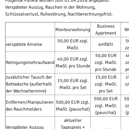
Folgende Punkte wurden zum 01.04.2026 angepasst:
Verspäteter Auszug, Rauchen in der Wohnung,
Schlüsselverlust, Ruhestörung, Nachberechnungsfrist.
Business
Monteurwohnung
W
Apartment
50,00 EUR zzgl.
5
verspätete Anreise
entfällt
MwSt.
zz
50,00 EUR
4
40,00 EUR zzgl.
Reinigungsmehraufwand
zzgl. MwSt.
zz
MwSt. pro Stunde
pro Stunde
p
zusätzlicher Tausch der
15,00 EUR
1
15,00 EUR zzgl.
Bettwäsche (außerhalb
zzgl. MwSt.
zz
MwSt. pro Set
der Wechseltermine)
pro Set
500,00 EUR
50
Entfernen/Manipulieren
500,00 EUR zzgl.
zzgl. MwSt.
zz
des Rauchmelders
MwSt. (pauschal)
(pauschal)
(
aktueller
Verspäteter Auszug
Tagespreis +