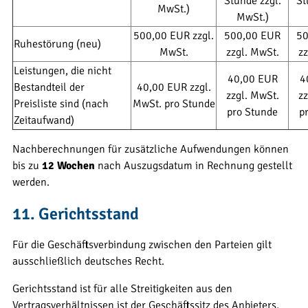
Stunde zzgl.
St
MwSt.)
MwSt.)
500,00 EUR zzgl.
500,00 EUR
50
Ruhestörung (neu)
MwSt.
zzgl. MwSt.
zz
Leistungen, die nicht
40,00 EUR
4
Bestandteil der
40,00 EUR zzgl.
zzgl. MwSt.
zz
Preisliste sind (nach
MwSt. pro Stunde
pro Stunde
p
Zeitaufwand)
Nachberechnungen für zusätzliche Aufwendungen können
bis zu
12 Wochen
nach Auszugsdatum in Rechnung gestellt
werden.
11. Gerichtsstand
Für die Geschäftsverbindung zwischen den Parteien gilt
ausschließlich deutsches Recht.
Gerichtsstand ist für alle Streitigkeiten aus den
Vertragsverhältnissen ist der Geschäftssitz des Anbieters,