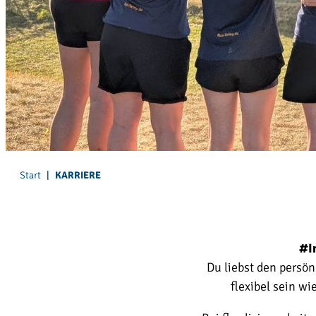
Start
|
KARRIERE
#I
Du liebst den persön
flexibel sein w